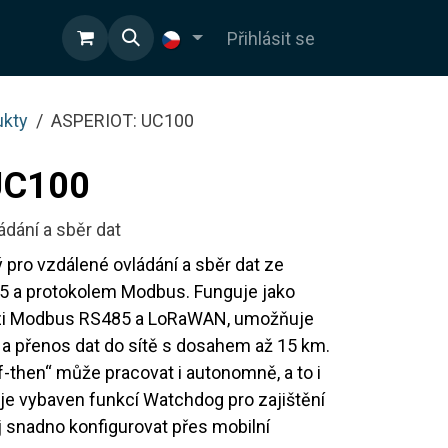
OD
Přihlásit se
ukty
ASPERIOT: UC100
UC100
ádání a sběr dat
pro vzdálené ovládání a sběr dat ze
85 a protokolem Modbus. Funguje jako
zi Modbus RS485 a LoRaWAN, umožňuje
 přenos dat do sítě s dosahem až 15 km.
if-then“ může pracovat i autonomně, a to i
r je vybaven funkcí Watchdog pro zajištění
ej snadno konfigurovat přes mobilní