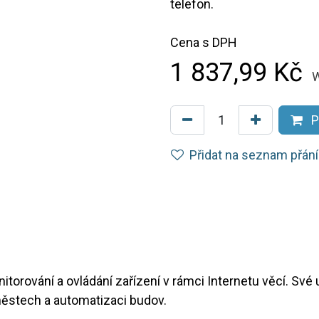
telefon.
Cena s DPH
1 837,99
Kč
W
P
Přidat na seznam přání
torování a ovládání zařízení v rámci Internetu věcí. Své u
městech a automatizaci budov.