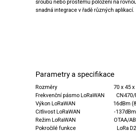
šroubů nebo prostému položení na rovnou 
snadná integrace v řadě různých aplikací.
Parametry a specifikace
Rozměry
​​ ​ ​ ​ ​ ​ ​ ​ ​ ​ ​ ​ ​​ ​ ​ ​ ​ ​ ​ ​ ​ ​
​​​​​70 x 4
Frekvenční pásmo LoRaWAN
​​ ​ ​ ​
​ ​CN47
Výkon LoRaWAN ​ ​ ​ ​
​​ ​ ​​ ​ ​ ​ ​ ​ ​ ​ ​​ ​ ​ ​
​ ​
​16dBm (
Citlivost LoRaWAN ​ ​ ​
​ ​​​ ​ ​​ ​ ​ ​ ​ ​ ​ ​​​​ ​
​​-137dB
Režim LoRaWAN​ ​ ​ ​ ​ ​ ​ ​ ​ ​ ​ ​​ ​ ​ ​
​​​​​OTAA/
Pokročilé funkce
​​​LoRa 