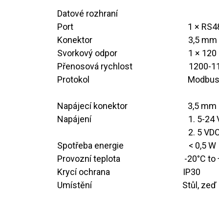
Datové rozhraní
​Port
​1 × RS4
Konektor
​​3,5 m
Svorkový odpor
​1 × 12
Přenosová rychlost
​1200-1
Protokol
Modbus 
Napájecí konektor
3,5 mm 
Napájení
1. 5-24
​2. 5 V
Spotřeba energie
​< 0,5 W
Provozní teplota ​ ​ ​ ​ ​ ​ ​ ​ ​ ​ ​ ​ ​​​ ​ ​ ​
​​-20°C to
Krycí ochrana ​ ​ ​ ​ ​ ​ ​ ​ ​ ​ ​ ​ ​ ​ ​ ​ ​ ​ ​​ ​ ​
​IP30
Umístění ​ ​ ​ ​ ​ ​ ​​ ​ ​ ​ ​ ​ ​ ​ ​ ​ ​ ​ ​ ​ ​ ​ ​ ​ ​ ​
Stůl, zeď