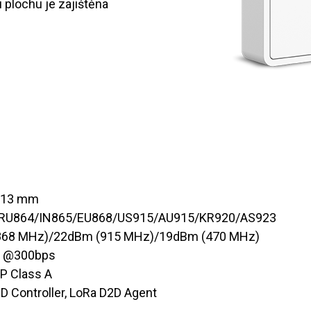
plochu je zajištěna
5 x 13 mm
0/RU864/IN865/EU868/US915/AU915/KR920/AS923
868 MHz)/22dBm (915 MHz)/19dBm (470 MHz)
m @300bps
ABP Class A​
D2D Controller, LoRa D2D Agent