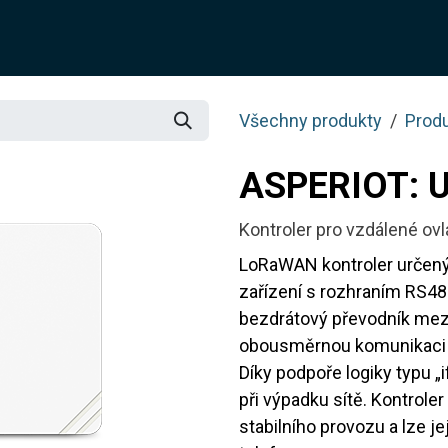
O NÁS
ŘEŠENÍ
SLUŽBY
JOTIX
BLOG
OBCH
Všechny produkty
Prod
ASPERIOT: 
Kontroler pro vzdálené ovl
LoRaWAN kontroler určený 
zařízení s rozhraním RS4
bezdrátový převodník me
obousměrnou komunikaci a
Díky podpoře logiky typu „
při výpadku sítě. Kontrole
stabilního provozu a lze j