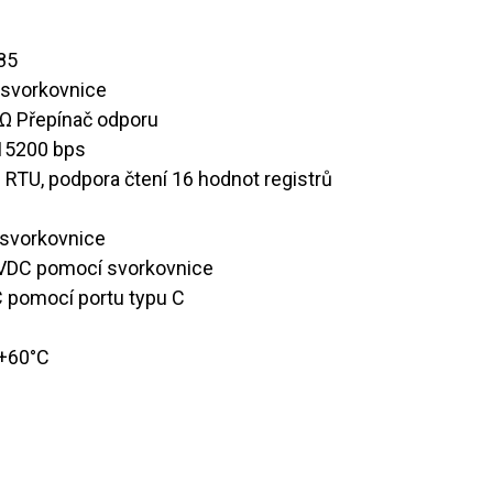
85
m svorkovnice
0 Ω Přepínač odporu
15200 bps
RTU, podpora čtení 16 hodnot registrů
svorkovnice
 VDC pomocí svorkovnice
DC pomocí portu typu C
 +60°C​