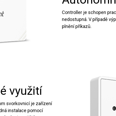
Controller je schopen praco
nedostupná. V případě výp
plnění příkazů.
ké využití
mm svorkovnicí je zařízení
adná instalace pomocí