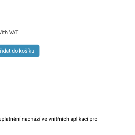
ith VAT
řidat do košíku
platnění nachází ve vnitřních aplikací pro