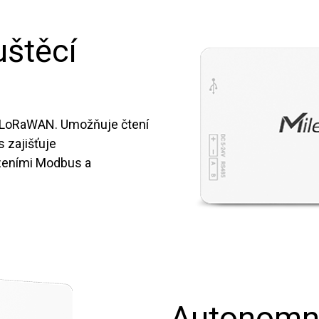
uštěcí
a LoRaWAN. Umožňuje čtení
 zajišťuje
zeními Modbus a
Autonomní