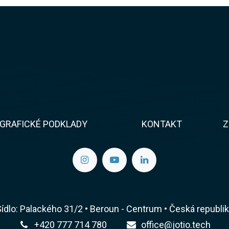
GRAFICKÉ PODKLADY
KONTAKT​​
Z
ídlo: Palackého 31/2 • Beroun - Centrum • Česká republi
+420 777 714 780
office@jotio.tech