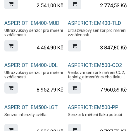
kalibrovatelné, splňuje
2 541,00
Kč
2 774,53
Kč
požadavky normy EN12830
ASPERIOT: EM400-MUD
ASPERIOT: EM400-TLD
Ultrazvukový senzor pro měření
Ultrazvukový senzor pro měření
vzdálenosti
vzdálenosti
4 464,90
Kč
3 847,80
Kč
ASPERIOT: EM400-UDL
ASPERIOT: EM500-CO2
Ultrazvukový senzor pro měření
Venkovní senzor k měření CO2,
vzdálenosti
teploty, atmosférického tlaku,
vlhkosti
8 952,79
Kč
7 960,59
Kč
ASPERIOT: EM500-LGT
ASPERIOT: EM500-PP
Senzor intenzity světla
Senzor k měření tlaku potrubí