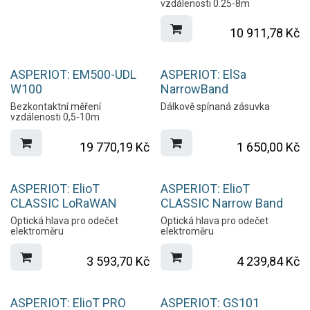
vzdálenosti 0.25-8m
10 911,78
Kč
ASPERIOT: EM500-UDL
ASPERIOT: ElSa
W100
NarrowBand
Bezkontaktní měření
Dálkově spínaná zásuvka
vzdálenosti 0,5-10m
19 770,19
Kč
1 650,00
Kč
Oblíbené
ASPERIOT: ElioT
ASPERIOT: ElioT
CLASSIC LoRaWAN
CLASSIC Narrow Band
Optická hlava pro odečet
Optická hlava pro odečet
elektroměru
elektroměru
3 593,70
Kč
4 239,84
Kč
ASPERIOT: ElioT PRO
ASPERIOT: GS101