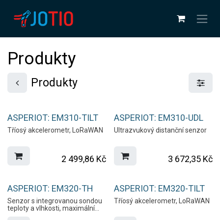
Přejít na obsah
Produkty
Produkty
ASPERIOT: EM310-TILT
ASPERIOT: EM310-UDL
Tříosý akcelerometr, LoRaWAN
Ultrazvukový distanční senzor
2 499,86
Kč
3 672,35
Kč
Oblíbené
ASPERIOT: EM320-TH
ASPERIOT: EM320-TILT
Senzor s integrovanou sondou
Tříosý akcelerometr, LoRaWAN
teploty a vlhkosti, maximální
rozsah teplot: -30°C až +60°C,