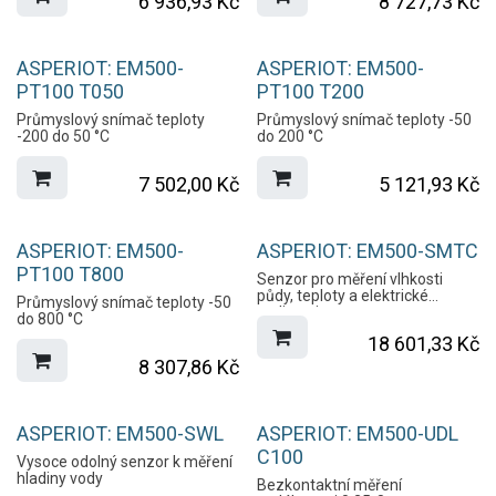
6 936,93
Kč
8 727,73
Kč
ASPERIOT: EM500-
ASPERIOT: EM500-
PT100 T050
PT100 T200
Průmyslový snímač teploty
Průmyslový snímač teploty -50
-200 do 50 °C
do 200 °C
7 502,00
Kč
5 121,93
Kč
ASPERIOT: EM500-
ASPERIOT: EM500-SMTC
PT100 T800
Senzor pro měření vlhkosti
půdy, teploty a elektrické
Průmyslový snímač teploty -50
vodivosti
do 800 °C
18 601,33
Kč
8 307,86
Kč
ASPERIOT: EM500-SWL
ASPERIOT: EM500-UDL
C100
Vysoce odolný senzor k měření
hladiny vody
Bezkontaktní měření