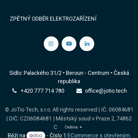
ZPĚTNÝ ODBĚR ELEKTROZAŘÍZENÍ
Sídlo: Palackého 31/2 • Beroun - Centrum • Česká
republika
+420 777 714 780
office@jotio.tech
© JoTio Tech, s.r.o. All rights reserved | IČ: 06084681
| DIČ: CZ06084681 | Městský soud v Praze 2, 74862
C
Čeština
Běží na
- Číslo 1
ECommerce s otevřeným