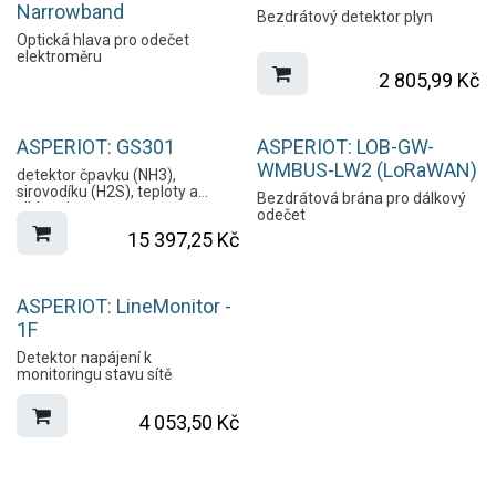
Narrowband
Bezdrátový detektor plyn
Optická hlava pro odečet
elektroměru
2 805,99
Kč
ASPERIOT: GS301
ASPERIOT: LOB-GW-
WMBUS-LW2 (LoRaWAN)
detektor čpavku (NH3),
sirovodíku (H2S), teploty a
Bezdrátová brána pro dálkový
vlhkosti
odečet
15 397,25
Kč
ASPERIOT: LineMonitor -
1F
Detektor napájení k
monitoringu stavu sítě
4 053,50
Kč