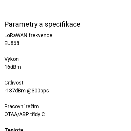
Parametry a specifikace
LoRaWAN frekvence
EU868
Výkon
16dBm
Citlivost
-137dBm @300bps
Pracovní režim
OTAA/ABP třídy C
Teplota