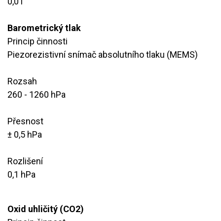
​0,01
Barometrický tlak
Princip činnosti
Piezorezistivní snímač absolutního tlaku (MEMS)
Rozsah
260 - 1260 hPa
Přesnost
± 0,5 hPa
Rozlišení
0,1 hPa
Oxid uhličitý (CO2)