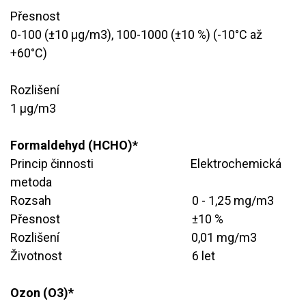
Přesnost
​0-100 (±10 μg/m3), 100-1000 (±10 %) (-10°C až
+60°C)
Rozlišení
​1 μg/m3
Formaldehyd (HCHO)*
Princip činnosti
​Elektrochemická
metoda
Rozsah
​0 - 1,25 mg/m3
Přesnost
​±10 %
Rozlišení
​0,01 mg/m3
Životnost
​6 let
Ozon (O3)*