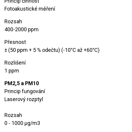
Princip činnost
Fotoakustické měření
Rozsah
​400-2000 ppm
Přesnost
​± (50 ppm + 5 % odečtu) (-10°C až +60°C)
Rozlišení
1 ppm
PM2,5 a PM10
Princip fungování
Laserový rozptyl
Rozsah
​0 - 1000 μg/m3