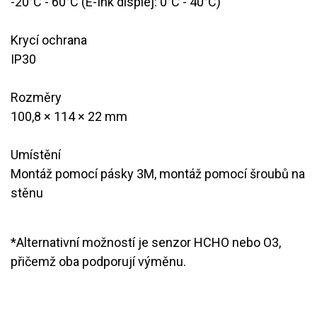
-20°C - 60°C (E-Ink displej: 0°C - 40°C)
Krycí ochrana
​IP30
Rozměry
​100,8 × 114 × 22 mm
Umístění
Montáž pomocí pásky 3M, montáž pomocí šroubů na
stěnu
*Alternativní možností je senzor HCHO nebo O3,
přičemž oba podporují výměnu.