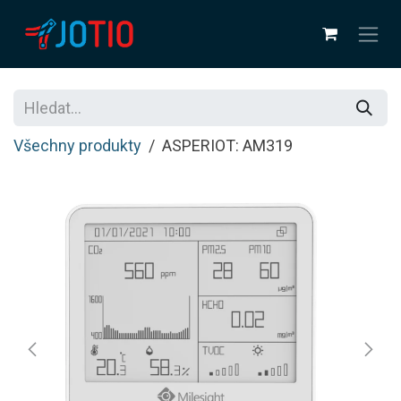
Přejít na obsah
Všechny produkty
ASPERIOT: AM319