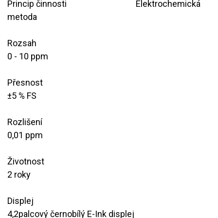
​Princip činnosti
​Elektrochemická
metoda
Rozsah
​0 - 10 ppm
Přesnost
​±5 % FS
Rozlišení
​0,01 ppm
Životnost
​2 roky
Displej
4,2palcový černobílý E-Ink displej