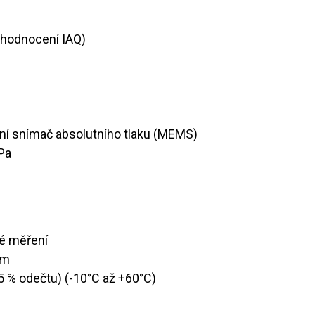
)
0 (hodnocení IAQ)
tivní snímač absolutního tlaku (MEMS)
hPa
ké měření
pm
+ 5 % odečtu) (-10°C až +60°C)