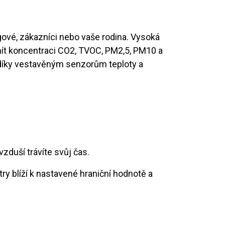
gové, zákazníci nebo vaše rodina. Vysoká
mít koncentraci CO2, TVOC, PM2,5, PM10 a
 díky vestavěným senzorům teploty a
zduší trávíte svůj čas.
ry blíží k nastavené hraniční hodnotě a