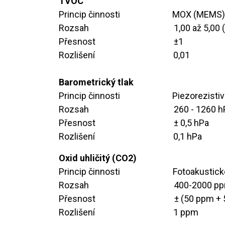
TVOC
Princip činnosti
​​MOX (MEMS
Rozsah
​​1,00 až 5,0
Přesnost
​​​±1
Rozlišení
​​​0,01
Barometrický tlak
Princip činnosti
​​​Piezorezis
Rozsah
​​260 - 1260 
Přesnost
​± 0,5 hPa
Rozlišení
​0,1 hPa
Oxid uhličitý (CO2)
Princip činnosti
​​Fotoakustic
Rozsah
​​400-2000 p
Přesnost
​​​± (50 ppm 
Rozlišení
​1 ppm