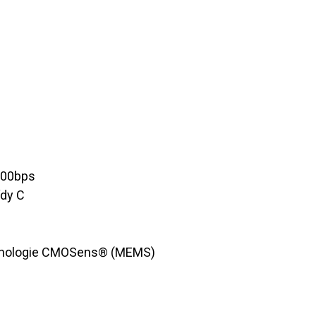
300bps
ídy C
echnologie CMOSens® (MEMS)