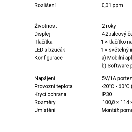
Rozlišení
​​​0,01 ppm
Životnost
​​​2 roky
Displej
​​4,2palcový č
Tlačítka
​​1 × tlačítko
LED a bzučák
​​​1 × světeln
Konfigurace
​​a) Mobilní 
​​b) Softwar
Napájení
​​5V/1A porte
Provozní teplota
​​-20°C - 60°C
Krycí ochrana
​​​IP30
Rozměry
​​​100,8 × 11
Umístění
​​Montáž pom