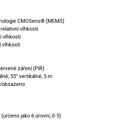
echnologie CMOSens® (MEMS)
% relativní vlhkosti
vní vlhkosti
vní vlhkosti
ačervené záření (PIR)
álně, 55° vertikálně, 5 m
o/obsazeno
ů (určeno jako 6 úrovní, 0-5)