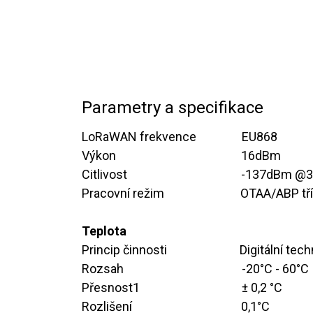
Parametry a specifikace
LoRaWAN frekvence
EU868
Výkon
​​​16dBm
Citlivost
​​​-137dBm @
Pracovní režim
​OTAA/ABP tř
Teplota
Princip činnosti
​Digitální t
Rozsah
​​​-20°C - 60°C
Přesnost1
​​± 0,2 °C
Rozlišení
​
​0,1°C​