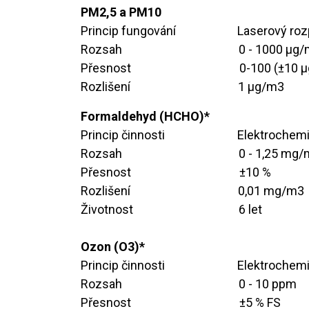
PM2,5 a PM10
Princip fungování
​​Laserový roz
Rozsah
​​0 - 1000 μg
Přesnost
​​​0-100 (±10
Rozlišení
​​​1 μg/m3
Formaldehyd (HCHO)*
Princip činnosti
​​Elektroche
Rozsah
​​0 - 1,25 mg
Přesnost
​​​±10 %
Rozlišení
​​​0,01 mg/m3
Životnost
​​​6 let
Ozon (O3)*
​Princip činnosti
​​Elektroche
Rozsah
​​0 - 10 ppm
Přesnost
​​​±5 % FS