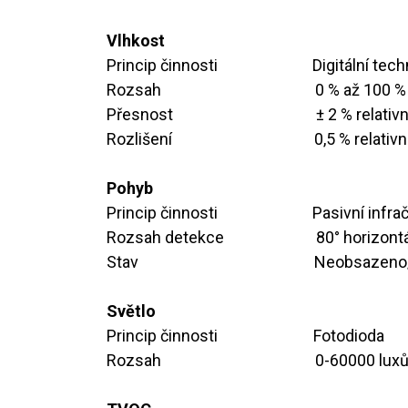
Vlhkost
Princip činnosti
​
​Digitální t
Rozsah
​​​0 % až 100 
Přesnost
​​​​± 2 % relati
Rozlišení
​
​​​​0,5 % relati
Pohyb
Princip činnosti
​Pasivní infr
Rozsah detekce
​80° horizont
Stav
​​Neobsazen
Světlo
Princip činnosti
​​Fotodioda
Rozsah
​​0-60000 lux