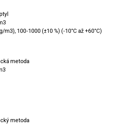
ptyl
/m3
 μg/m3), 100-1000 (±10 %) (-10°C až +60°C)
mická metoda
/m3
mický metoda