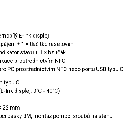
ernobílý E-Ink displej
 napájení + 1 × tlačítko resetování
ý indikátor stavu + 1 × bzučák
aplikace prostřednictvím NFC
e pro PC prostřednictvím NFC nebo portu USB typu C
m typu C
 (E-Ink displej: 0°C - 40°C)
4 × 22 mm
ocí pásky 3M, montáž pomocí šroubů na stěnu