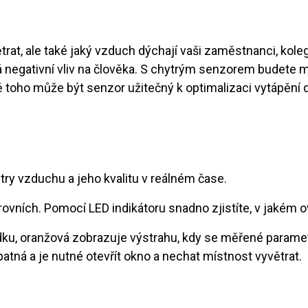
rat, ale také jaký vzduch dýchají vaši zaměstnanci, kole
 negativní vliv na člověka. S chytrým senzorem budete 
toho může být senzor užitečný k optimalizaci vytápění
y vzduchu a jeho kvalitu v reálném čase.
ovních. Pomocí LED indikátoru snadno zjistíte, v jakém ov
ádku, oranžová zobrazuje výstrahu, kdy se měřené paramet
atná a je nutné otevřít okno a nechat místnost vyvětrat.