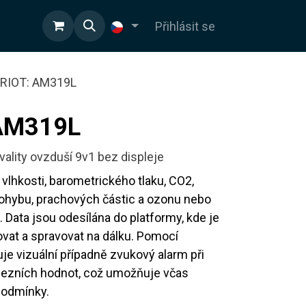
OD
Přihlásit se
RIOT: AM319L
AM319L
ality ovzduší 9v1 bez displeje
 vlhkosti, barometrického tlaku, CO2,
pohybu, prachových částic a ozonu nebo
 Data jsou odesílána do platformy, kde je
vat a spravovat na dálku. Pomocí
uje vizuální případně zvukový alarm při
ezních hodnot, což umožňuje včas
podmínky.