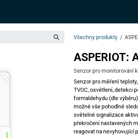
O NÁS
ŘEŠENÍ
SLUŽBY
JOTIX
BLOG
OBCH
Všechny produkty
ASPE
ASPERIOT: 
Senzor pro monitorování kv
Senzor pro měření teploty,
TVOC, osvětlení, detekci 
formaldehydu (dle výběru).
možné vše pohodlně sledo
světelné signalizace aktiv
překročení nastavených m
reagovat na nevyhovující 