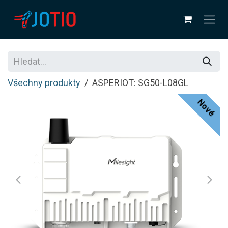
Přejít na obsah
Všechny produkty
ASPERIOT: SG50-L08GL
Nové