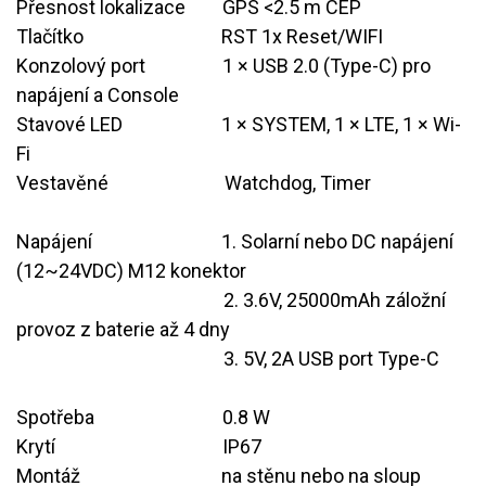
Přesnost lokalizace
​GPS <2.5 m CEP
Tlačítko
​RST 1x Reset/WIFI
Konzolový port
​1 × USB 2.0 (Type-C) pro
napájení a Console
Stavové LED
​1 × SYSTEM, 1 × LTE, 1 × Wi-
Fi
Vestavěné
​Watchdog, Timer
Napájení
​1. Solarní nebo DC napájení
(12~24VDC) M12 konektor
​2. 3.6V, 25000mAh záložní
provoz z baterie až 4 dny
​3. 5V, 2A USB port Type-C
Spotřeba
​0.8 W
Krytí
​IP67
Montáž
​na stěnu nebo na sloup