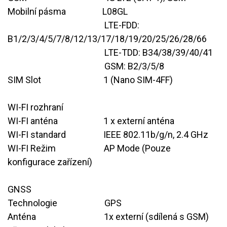
Mobilní pásma
​L08GL
​LTE-FDD:
B1/2/3/4/5/7/8/12/13/17/18/19/20/25/26/28/66
​LTE-TDD: B34/38/39/40/41
​GSM: B2/3/5/8
SIM Slot
​1 (Nano SIM-4FF)
WI-FI rozhraní
WI-FI anténa
​1 x externí anténa
WI-FI standard
​IEEE 802.11b/g/n, 2.4 GHz
WI-FI Režim
​AP Mode (Pouze
konfigurace zařízení)
GNSS
Technologie
​GPS
Anténa
​​1x externí (
sdílená s GSM)