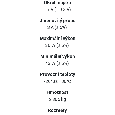
Okruh napětí
17 V (± 0.3 V)
Jmenovitý proud
3 A (± 5%)
Maximální výkon
30 W (± 5%)
Minimální výkon
43 W (± 5%)
Provozní teploty
-20° až +80°C
Hmotnost
2,305 kg
Rozměry