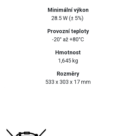
Minimální výkon
28.5 W (± 5%)
Provozní teploty
-20° až +80°C
Hmotnost
1,645 kg
Rozměry
533 x 303 x 17 mm