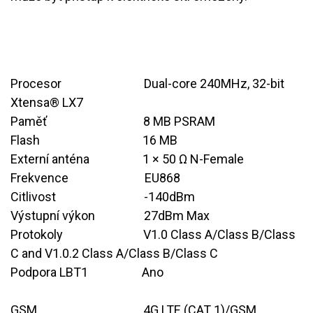
Procesor
​Dual-core 240MHz, 32-bit
Xtensa® LX7
Paměť
​8 MB PSRAM
Flash
​16 MB
Externí anténa
​1 × 50 Ω N-Female
Frekvence
​EU868
Citlivost
​-140dBm
Výstupní výkon
​27dBm Max
Protokoly
​V1.0 Class A/Class B/Class
C and V1.0.2 Class A/Class B/Class C
Podpora LBT1
​Ano
GSM
​4G LTE (CAT 1)/GSM