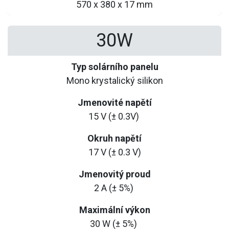
570 x 380 x 17 mm
30W
Typ solárního panelu
Mono krystalický silikon
Jmenovité napětí
15 V (± 0.3V)
Okruh napětí
17 V (± 0.3 V)
Jmenovitý proud
2 A (± 5%)
Maximální výkon
30 W (± 5%)