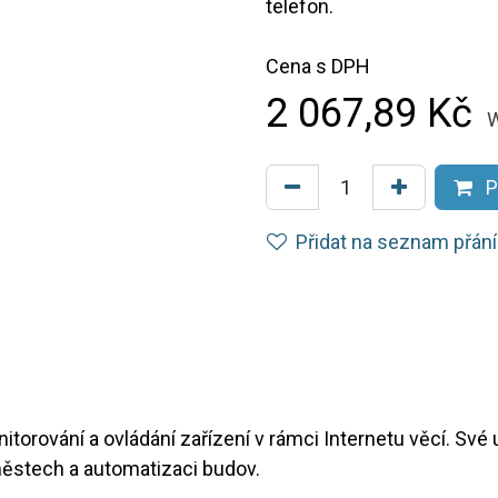
telefon.
Cena s DPH
2 067,89
Kč
W
P
Přidat na seznam přání
torování a ovládání zařízení v rámci Internetu věcí. Své u
městech a automatizaci budov.