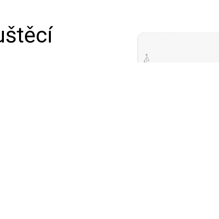
uštěcí
a LoRaWAN. Umožňuje čtení
 zajišťuje
zeními Modbus a
Autonomní