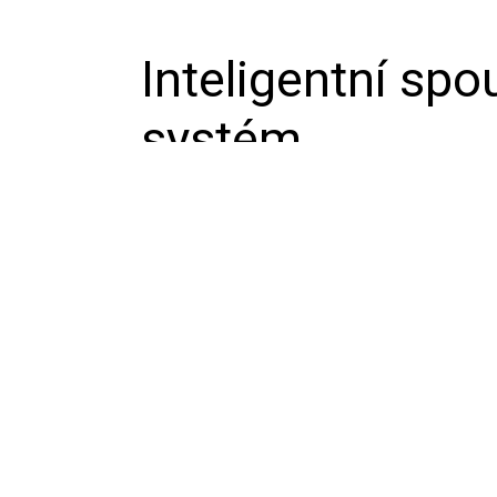
Inteligentní spo
systém
Zařízení funguje jako Modbus RS485 n
až 16 zařízení Modbus RTU. Tento přenos
bezproblémovou komunikace mezi zaří
internetem.