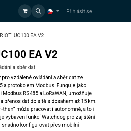
OD
Přihlásit se
RIOT: UC100 EA V2
UC100 EA V2
ádání a sběr dat
pro vzdálené ovládání a sběr dat ze
85 a protokolem Modbus. Funguje jako
zi Modbus RS485 a LoRaWAN, umožňuje
 přenos dat do sítě s dosahem až 15 km.
if-then“ může pracovat i autonomně, a to i
r je vybaven funkcí Watchdog pro zajištění
ej snadno konfigurovat přes mobilní