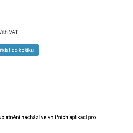
ith VAT
řidat do košíku
platnění nachází ve vnitřních aplikací pro