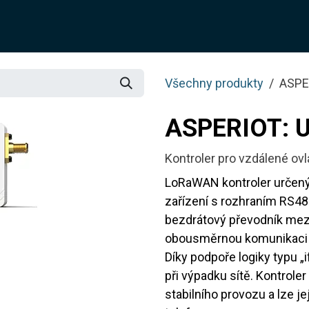
O NÁS
ŘEŠENÍ
SLUŽBY
JOTIX
BLOG
OBCH
Všechny produkty
ASPE
ASPERIOT: 
Kontroler pro vzdálené ovl
LoRaWAN kontroler určený 
zařízení s rozhraním RS4
bezdrátový převodník me
obousměrnou komunikaci a
Díky podpoře logiky typu „
při výpadku sítě. Kontrole
stabilního provozu a lze j