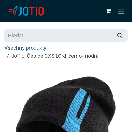
Přejít na obsah
Všechny produkty
JoTio: Čepice CXS LOKI, černo-modrá