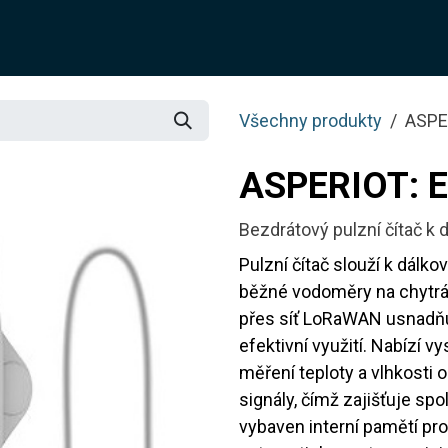
O NÁS
ŘEŠENÍ
SLUŽBY
JOTIX
BLOG
OBCH
Všechny produkty
ASPE
ASPERIOT: 
Bezdrátový pulzní čítač 
Pulzní čítač slouží k dál
běžné vodoměry na chytrá
přes síť LoRaWAN usnadňuj
efektivní využití. Nabízí v
měření teploty a vlhkosti o
signály, čímž zajišťuje spo
vybaven interní pamětí pr