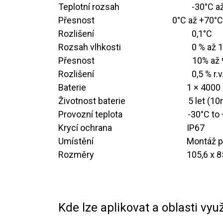
Teplotní rozsah
​-30°C 
Přesnost
​0°C až +70°C
Rozlišení
​0,1°C
Rozsah vlhkosti
​0 % až 1
Přesnost
​​10% až
Rozlišení
​​​0,5 % r.v
Baterie ​ ​ ​
​​ ​ ​ ​ ​ ​ ​ ​ ​ ​ ​ ​ ​ ​ ​​ ​
​​ 1 × 4
Životnost baterie ​ ​ ​ ​ ​ ​ ​ ​ ​ ​ ​ ​​ ​ ​ ​ ​
​5 let (1
Provozní teplota ​ ​ ​ ​ ​ ​ ​ ​ ​ ​ ​ ​ ​​​ ​
​​-30°C to
Krycí ochrana ​ ​ ​ ​ ​ ​ ​ ​ ​ ​ ​ ​ ​ ​ ​ ​ ​ ​
​​​IP67
Umístění ​ ​ ​ ​ ​ ​ ​​ ​ ​ ​ ​ ​ ​ ​ ​ ​ ​ ​ ​ ​ ​ ​ ​
​Montáž 
Rozměry
​​ ​ ​ ​ ​ ​ ​ ​ ​ ​ ​ ​ ​​ ​ ​ ​ ​ ​ ​ ​ ​​​
​105,6 x 
Kde lze aplikovat a oblasti využ