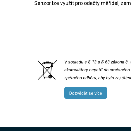
Senzor lze využít pro odečty měřidel, ze
V souladu s § 13 a § 63 zákona č. 
akumulátory nepatří do směsného k
zpětného odběru, aby bylo zajištěn
Dozvědět se více