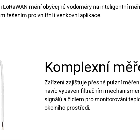
ii LoRaWAN mění obyčejné vodoměry na inteligentní měři
ím řešením pro vnitřní i venkovní aplikace.
Komplexní měř
Zařízení zajišťuje přesné pulzní měřen
navíc vybaven filtračním mechanismem
signálů a čidlem pro monitorování teplo
okolního prostředí.