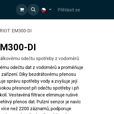
OD
Přihlásit se
RIOT: EM300-DI
EM300-DI
k dálkovému odečtu spotřeby z vodoměrů
kovému odečtu dat z vodoměrů a proměňuje
 zařízení. Díky bezdrátovému přenosu
e správu spotřeby vody a zvyšuje její
ysokou přesnost při odečtu spotřeby i při
kolí. Vestavěná filtrace eliminuje rušivé
lehlivý přenos dat. Pulzní senzor je navíc
o více než 2200 záznamů, podporuje