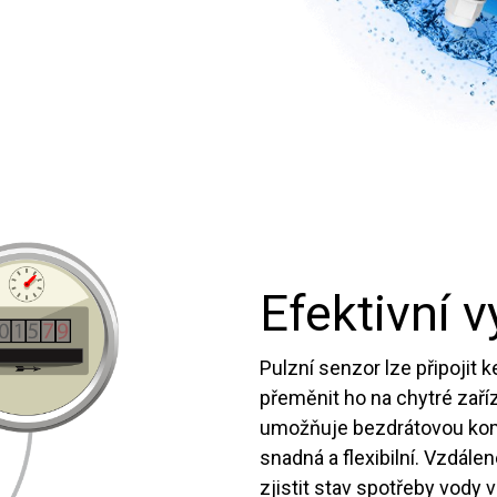
Efektivní 
Pulzní senzor lze připoji
přeměnit ho na chytré zaří
umožňuje bezdrátovou komu
snadná a flexibilní. Vzdál
zjistit stav spotřeby vody 