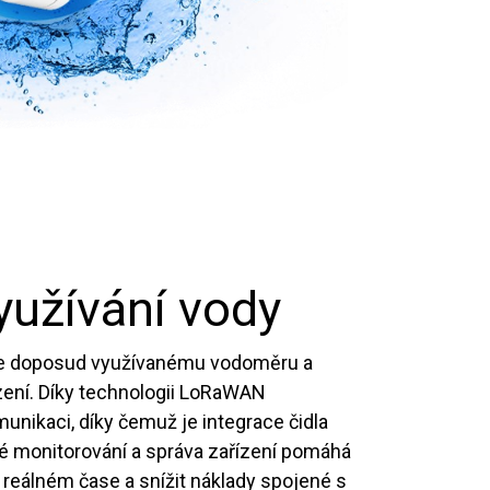
využívání vody
t ke doposud využívanému vodoměru a
zení. Díky technologii LoRaWAN
nikaci, díky čemuž je integrace čidla
ené monitorování a správa zařízení pomáhá
v reálném čase a snížit náklady spojené s