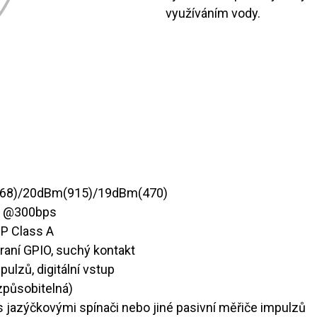
využíváním vody.
868)/20dBm(915)/19dBm(470)
m @300bps
P Class A​
hraní GPIO, suchý kontakt
mpulzů, digitální vstup
izpůsobitelná)
 s jazýčkovými spínači nebo jiné pasivní měřiče impulzů