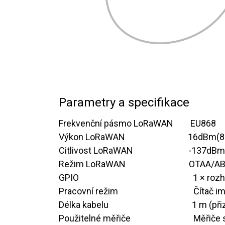
Parametry a specifikace
Frekvenční pásmo LoRaWAN
​​ ​ ​ ​ ​ ​
​EU868
Výkon LoRaWAN ​ ​ ​ ​
​​ ​ ​​ ​ ​ ​ ​ ​ ​ ​ ​​ ​ ​
​16dBm(
Citlivost LoRaWAN ​ ​ ​
​ ​​​ ​ ​​ ​ ​ ​ ​ ​
​ ​ ​​​​
​-137dB
Režim LoRaWAN​ ​ ​ ​ ​ ​ ​ ​ ​ ​ ​ ​​ ​ ​ ​​
​OTAA/AB
GPIO
​1 × roz
Pracovní režim
​Čítač i
Délka kabelu
​1 m (př
Použitelné měřiče
​Měřiče