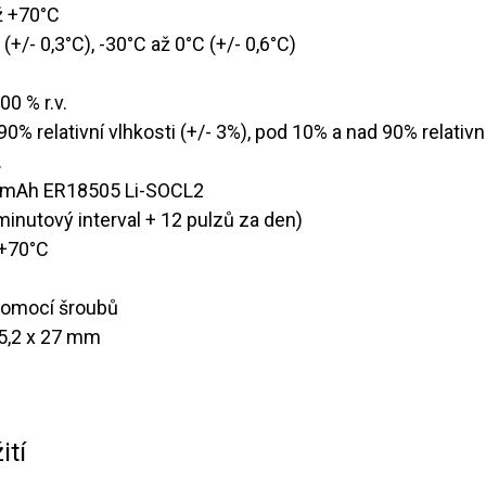
až +70°C
 (+/- 0,3°C), -30°C až 0°C (+/- 0,6°C)
00 % r.v.
 90% relativní vlhkosti (+/- 3%), pod 10% a nad 90% relativn
.
000 mAh ER18505 Li-SOCL2
0minutový interval + 12 pulzů za den)
 +70°C​
pomocí šroubů
85,2 x 27 mm
ití