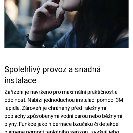
Spolehlivý provoz a snadná
instalace
Zařízení je navrženo pro maximální praktičnost a
odolnost. Nabízí jednoduchou instalaci pomocí 3M
lepidla. Zároveň je chráněný před falešnými
poplachy způsobenými vodní párou nebo běžnými
plyny. Funkce jako hibernace bzučáku či detekce
plamene pomocí teplotního senzoru zvyšují jeho