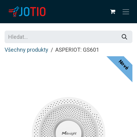
Přejít na obsah
Všechny produkty
ASPERIOT: GS601
Nové