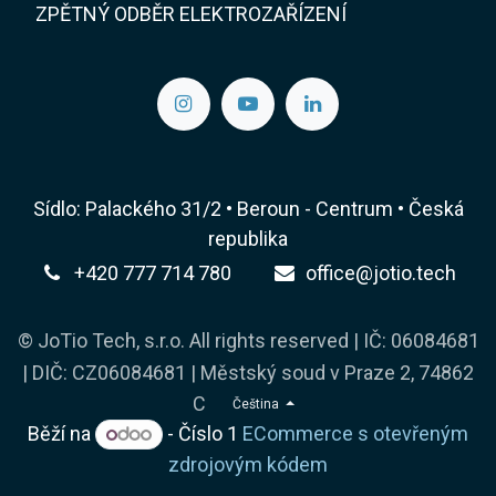
ZPĚTNÝ ODBĚR ELEKTROZAŘÍZENÍ
Sídlo: Palackého 31/2 • Beroun - Centrum • Česká
republika
+420 777 714 780
office@jotio.tech
© JoTio Tech, s.r.o. All rights reserved | IČ: 06084681
| DIČ: CZ06084681 | Městský soud v Praze 2, 74862
C
Čeština
Běží na
- Číslo 1
ECommerce s otevřeným
zdrojovým kódem