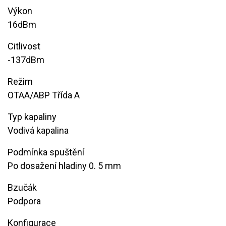
Výkon
16dBm
Citlivost
​-137dBm
Režim
​OTAA/ABP Třída A
Typ kapaliny
Vodivá kapalina
Podmínka spuštění
​Po dosažení hladiny 0. 5 mm
Bzučák
​Podpora
Konfigurace