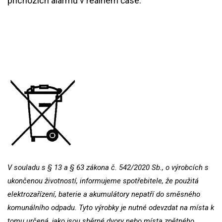
příchozích alarmů v reálném čase.
V souladu s § 13 a § 63 zákona č. 542/2020 Sb., o výrobcích s
ukončenou životností, informujeme spotřebitele, že použitá
elektrozařízení, baterie a akumulátory nepatří do směsného
komunálního odpadu. Tyto výrobky je nutné odevzdat na místa k
tomu určená, jako jsou sběrné dvory nebo místa zpětného