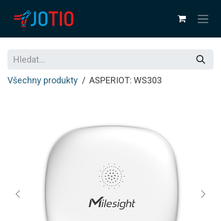
Přejít na obsah
Všechny produkty
ASPERIOT: WS303