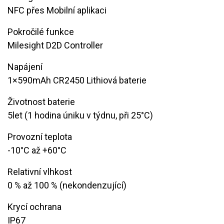
​NFC přes Mobilní aplikaci
Pokročilé funkce
Milesight D2D Controller
Napájení
​1×590mAh CR2450 Lithiová baterie
Životnost baterie
​5let (1 hodina úniku v týdnu, při 25°C)
Provozní teplota
​-10°C až +60°C
Relativní vlhkost
0 % až 100 % (nekondenzující)
Krycí ochrana
​IP67