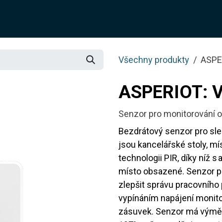
O NÁS
ŘEŠENÍ
SLUŽBY
JOTIX
BLOG
OBCH
Všechny produkty
ASPE
ASPERIOT: 
Senzor pro monitorování o
Bezdrátový senzor pro sle
jsou kancelářské stoly, m
technologii PIR, díky níž s
místo obsazené. Senzor po
zlepšit správu pracovního
vypínáním napájení monit
zásuvek. Senzor má výměn