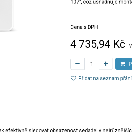
107°, což usnadňuje montá
Cena s DPH
4 735,94
Kč
W
P
Přidat na seznam přání
b, jak efektivně sledovat obsazenost sedadel v nejrůznější