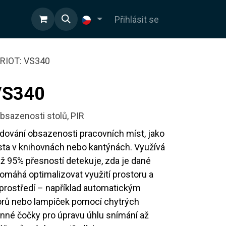
OD
Přihlásit se
RIOT: VS340
VS340
bsazenosti stolů, PIR
dování obsazenosti pracovních míst, jako
ísta v knihovnách nebo kantýnách. Využívá
 až 95% přesností detekuje, zda je dané
máhá optimalizovat využití prostoru a
 prostředí – například automatickým
orů nebo lampiček pomocí chytrých
né čočky pro úpravu úhlu snímání až