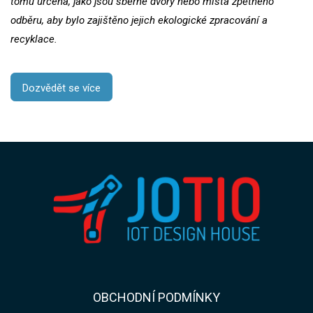
tomu určená, jako jsou sběrné dvory nebo místa zpětného
odběru, aby bylo zajištěno jejich ekologické zpracování a
recyklace.
Dozvědět se více
​​OBCHODNÍ PODMÍNKY